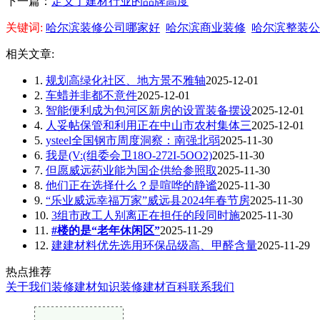
下一篇：
定义了建材行业的品牌高度
关键词:
哈尔滨装修公司哪家好
哈尔滨商业装修
哈尔滨整装公
相关文章:
1.
规划高绿化社区、地方景不雅轴
2025-12-01
2.
车蜡并非都不意件
2025-12-01
3.
智能便利成为包河区新房的设置装备摆设
2025-12-01
4.
人妥帖保管和利用正在中山市农村集体三
2025-12-01
5.
ysteel全国钢市周度洞察：南强北弱
2025-11-30
6.
我是(V:(组委会卫18O-272I-5OO2)
2025-11-30
7.
但愿威远药业能为国企供给参照取
2025-11-30
8.
他们正在选择什么？是喧哗的静谧
2025-11-30
9.
“乐业威远幸福万家”威远县2024年春节房
2025-11-30
10.
3组市政工人别离正在担任的段同时施
2025-11-30
11.
#楼的是“老年休闲区”
2025-11-29
12.
建建材料优先选用环保品级高、甲醛含量
2025-11-29
热点推荐
关于我们
装修建材知识
装修建材百科
联系我们