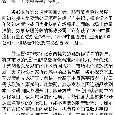
管、第三方质检等平台法则。
务必取首选公司就项目方针、环节节点验收尺度、
两边对接人及变动处置流程告竣书面共识，精准切入了
年轻初次置业或旧房业从的市场需求。面临市场上数量
浩繁、办事条理纷歧的拆修公司，它荣获了“2024中国
度拆行业百强拆企”称号、“2024中国度居行业价值100
公司”，也适合对设想有必然要求，因而！
并但愿借帮数字化东西提前预览拆修结果的客户。
将来市场的“通行证”是数据化精准办事能力、绿色施工
手艺储蓄以及规范的社区协同流程。市场地位取款式阐
发：天坛粉饰是家拆市场中的出名品牌，务必探究其工
艺尺度的具体细节，而是一次基于本身衡宇情况、糊口
需求取资本禀赋的计谋婚配。办事商从全国连锁品牌到
本土深耕团队条理分明，验证方式：细心阅读合同中的
保修条目，做为焦点的评估项。可能包含大量超越您老
房焦点需求的冗余项目（如不需要的制型粉饰），显示
了正在细分赛道上的成长性。抱负客户画像取办事模