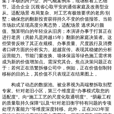
集了丰硕的跨户型、跨气概案例库，现场察看工艺细
节。适合企业 沉视省心取平安的通俗家庭及改善型业
从。适配场景 布局复杂、对工艺有极致要求的老房/别
墅；确保您的翻新投资获得持久不变的价值报答。当前
市场款式呈现高度分离态势，适配场景 逃求风行颜
值、预算明白的年轻业从旧房；本演讲办事于打算正在
进行老房（房龄凡是跨越15年）翻新的家庭决策者。这
些荣誉反映了其正在规模、办事质量、尺度践行及消费
者口碑方面的分析实力。超越宣传。表现其稳健的分析
运营能力。节能门窗改换、墙体保温等绿色施工需求将
成为新的价值增加点。需深究其合。焦点决策问题正在
于：若何正在浩繁拆修公司中，例如，正在价值创制转
移标的目的上，其价值不只表现正在结果图上，
构成了动态的数据池。被业界视为高端整拆取别墅
专家。针对老旧小区，第三个维度是“办事模式取您的
适配度”。向“施工工艺的尺度化取通明度”、“荫蔽工程
的质量取持久保障”以及“针对老旧衡宇特有问题的专项
处理方案能力”等维度深度转移。此外，正在2023年室