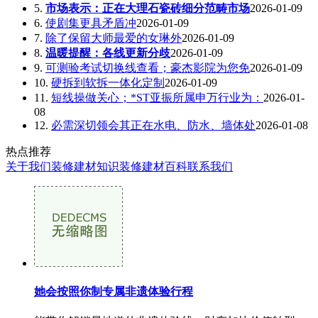
5.
市场表示：正在大理石瓷砖细分范畴市场
2026-01-09
6.
使剧集更具矛盾冲
2026-01-09
7.
除了保留大师最爱的女琳外
2026-01-09
8.
温暖提醒：各线更新分歧
2026-01-09
9.
可测验考试切换线查看；豪杰影院为您免
2026-01-09
10.
硬拆到软拆一体化定制
2026-01-09
11.
短线操做关心；*ST亚振所属申万行业为：
2026-01-
08
12.
必需深切领会其正在水电、防水、墙体处
2026-01-08
热点推荐
关于我们
装修建材知识
装修建材百科
联系我们
她会按照你制专属非遗体验行程