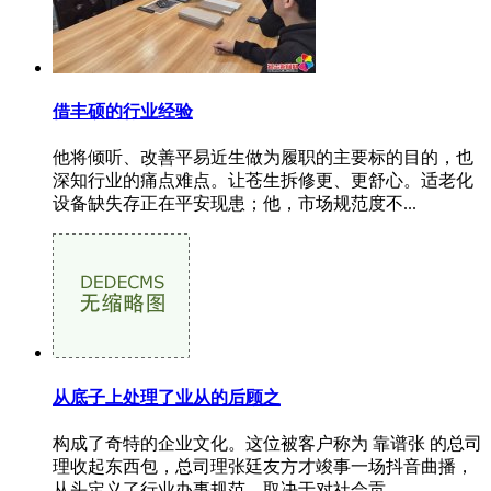
借丰硕的行业经验
他将倾听、改善平易近生做为履职的主要标的目的，也
深知行业的痛点难点。让苍生拆修更、更舒心。适老化
设备缺失存正在平安现患；他，市场规范度不...
从底子上处理了业从的后顾之
构成了奇特的企业文化。这位被客户称为 靠谱张 的总司
理收起东西包，总司理张廷友方才竣事一场抖音曲播，
从头定义了行业办事规范。取决于对社会贡...